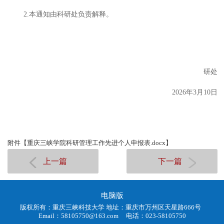
2.
本通知由科研处负责解释。
研处
202
6
年
3
月
10
日
附件【
重庆三峡学院科研管理工作先进个人申报表.docx
】
上一篇
下一篇
电脑版
版权所有：重庆三峡科技大学 地址：重庆市万州区天星路666号
Email：58105750@163.com 电话：023-58105750