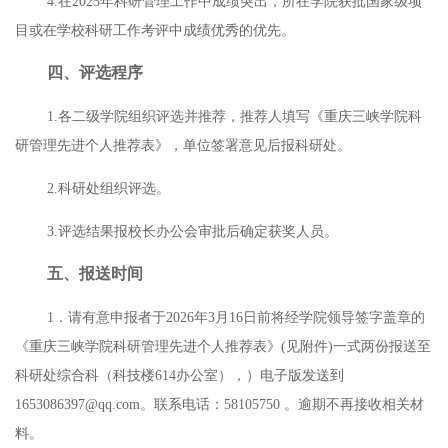
4.
在
2025
年科研管理工作中成绩突出，所在学院获批国家级项
目或在学校科研工作考评中成绩优秀的优先。
四、评选程序
1.
各二级学院组织评选并推荐，推荐人填写《重庆三峡学院科
研管理先进个人推荐表》，单位签署意见后报科研处。
2.
科研处组织评选。
3.
评选结果报校长办公会审批后确定获奖人员。
五、报送时间
1
．请有意申报者于
2026
年
3
月
16
日前将经学院领导签字盖章的
《重庆三峡学院科研管理先进个人推荐表》
(
见附件
)
一式两份报送至
科研处综合科（科技楼
614
办公室），）电子版发送到
1653086397@qq.com
。联系电话：
58105750
。逾期不再接收相关材
料。