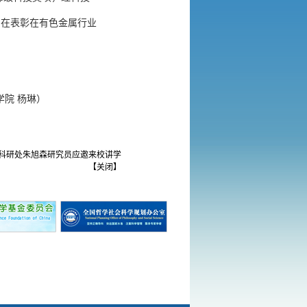
旨在表彰在有色金属行业
）
学院
杨琳
科研处朱旭森研究员应邀来校讲学
【
关闭
】