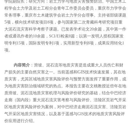
学院副院长；研究方向：岩土力学与地质灾害预警防治。中国土木工
程学会土力学及岩土工程分会青年工作委员会委员，重庆市力学学会
常务理事，重庆市土木建筑学会岩土力学分会理事。主持省部级课题
5
项，横向技术研发项目
8
项，参与国家第二次青藏科考研究项目重
大泥石流灾害科学考察子课题。已发表学术论文
20
余篇，其中第一作
者或通讯作者的
10
余篇，
SCI/EI
检索
8
篇；以第一发明人授权国家发
明专利
15
项，国际发明专利
1
项，实用新型专利
8
项，成果应用转化
1
项。
内容简介
：
滑坡、泥石流等地质灾害是造成重大人员伤亡和财
GIS
产损失的主要自然灾害之一。当前遥感和
技术快速发展，其在地
质灾害，尤其区域地质灾害风险评价与预警方面发挥了重要作用，成
为地质灾害防治领域研究的热点。本报告主要在文桃教授近些年在地
质滑坡、泥石流地质灾害机理与风险评价研究的基础，结合中巴经济
走廊（国内段）重大泥石流灾害考察与风险评价、涪陵区页岩气开采
区地质灾害风险评价为案例，对中巴经济走廊泥石流灾害、涪陵页岩
气开采区地质灾害情况，以及基于遥感与
GIS
技术的地质灾害风险评
价应用进行介绍。