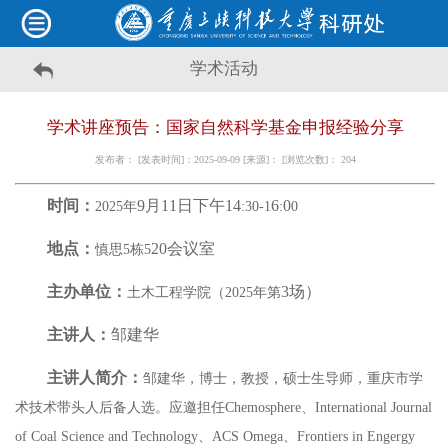
学术活动
学术讲座预告：国家自然科学基金申报经验分享
发布者： [发表时间]：2025-09-09 [来源]： [浏览次数]：
204
时间：
9
月
11
日下午
14
6
0
2025
年
:30-1
:
0
地点：
20
会议室
慎思
5
栋
5
主办单位：
3
场）
土木工程学院（
2025
年第
主讲人：
邹建华
主讲人简介：
邹建华，博士，教授，硕士生导师，重庆市学
术技术带头人后备人选。应邀担任
Chemosphere
、
International Journal
of Coal Science and Technology
、
ACS Omega
、
Frontiers in Engergy