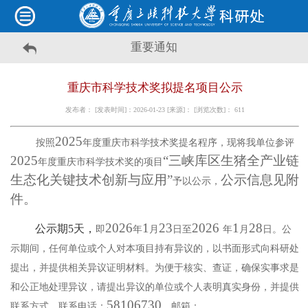
重要通知
重庆市科学技术奖拟提名项目公示
发布者： [发表时间]：2026-01-23 [来源]： [浏览次数]：
611
202
5
按照
年度重庆市科学技术奖提名程序，现将我单位参评
202
5
“
三峡库区生猪全产业链
年度重庆市科学技术奖的项目
生态化关键技术创新与应用
”
公示信息见附
予以公示，
件。
202
6
1
23
202
6
1
28
公示期
5天，
即
年
月
日至
年
月
日。公
示期间，任何单位或个人对本项目持有异议的，以书面形式向
科研处
提出，并提供相关异议证明材料。为便于核实、查证，确保实事求是
和公正地处理异议，请提出异议的单位或个人表明真实身份，并提供
58106730
联系方式。联系电话：
，邮箱：