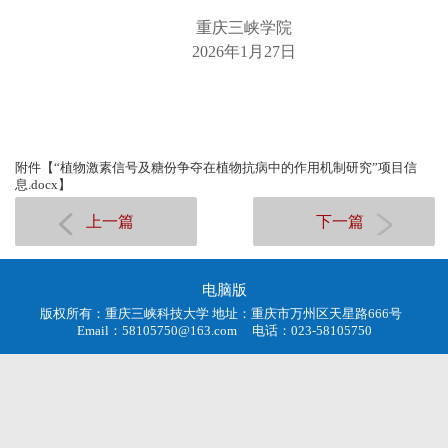
重庆三峡学院
202
6
年
1
月
27
日
附件【
“植物激素信号及糖份争夺在植物抗病中的作用机制研究”项目信
息.docx
】
上一篇
下一篇
电脑版
版权所有：重庆三峡科技大学 地址：重庆市万州区天星路666号
Email：58105750@163.com 电话：023-58105750