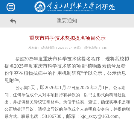
重要通知
重庆市科学技术奖拟提名项目公示
发布者： [发表时间]：2026-01-27 [来源]： [浏览次数]：
548
2025年度重庆市科学技术奖提名程序，现将我
校拟
按照
提名
2025年度重庆市科学技术奖的项
“植物激素信号及糖
目
份争夺在植物抗病中的作用机制研究”予以公示，公示信息
见附件。
5天，即2026年1月2
7
2026 年
2
月
1
公示期
日至
日。公示期
间，任何单位或个人对本项目持有异议的，以书面形式向科研处提
出，并提供相关异议证明材料。为便于核实、查证，确保实事求是和
公正地处理异议，请提出异议的单位或个人表明真实身份，并提供联
58106730，邮箱：kjc_sxxy@163.com。
系方式。联系电话：